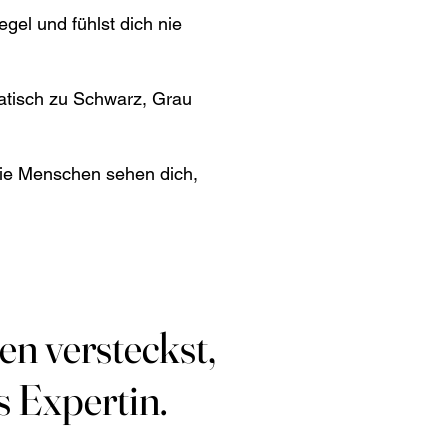
egel und fühlst dich nie
atisch zu Schwarz, Grau
Die Menschen sehen dich,
en versteckst,
en versteckst,
s Expertin.
s Expertin.