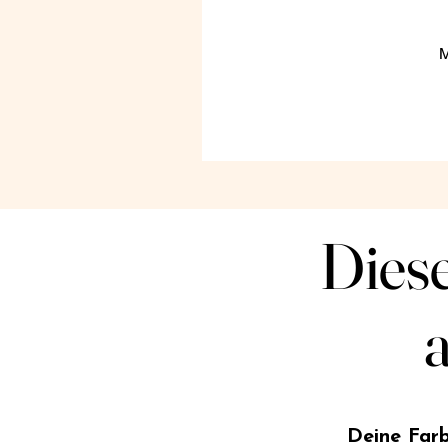
M
Diese
Diese
Deine Farb