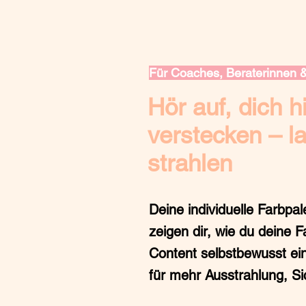
Für Coaches, Beraterinnen & 
Hör auf, dich 
verstecken – l
strahlen
Deine
individuelle Farbpal
zeigen dir, wie du deine 
Content
selbstbewusst ein
für mehr
Ausstrahlung, S