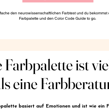
ache den neurowissenschaftlichen Farbtest und du bekommst 
Farbpalette und den Color Code Guide to go.
 Farbpalette ist vi
 Farbpalette ist vi
als eine Farbberat
als eine Farbberat
palette basiert auf Emotionen und ist wie ein 