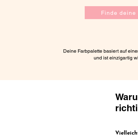
Finde deine
Deine Farbpalette basiert auf ein
und ist einzigartig 
Waru
richt
Vielleic