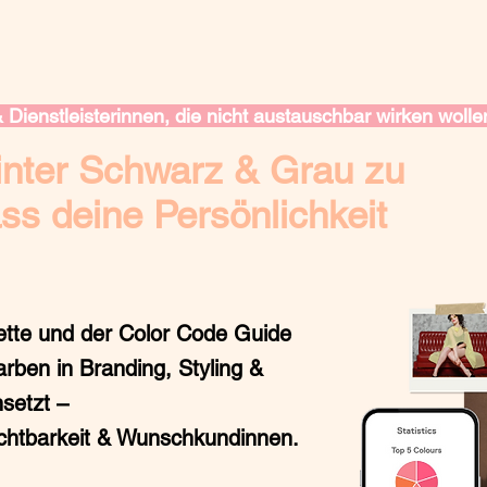
Dienstleisterinnen, die nicht austauschbar wirken wolle
hinter Schwarz & Grau zu
ass deine Persönlichkeit
ette
und der
Color Code Guide
Farben in
Branding, Styling &
setzt –
ichtbarkeit & Wunschkundinnen
.