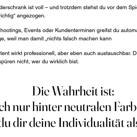
derschrank ist voll – und trotzdem stehst du vor dem Spi
„richtig“ angezogen.
shootings, Events oder Kundenterminen greifst du autom
ge, weil man damit „nichts falsch machen kann
tent wirkt professionell, aber eben auch austauschbar. 
spüren nicht, wer du wirklich bist.
Die Wahrheit ist:
Die Wahrheit ist:
h nur hinter neutralen Farb
h nur hinter neutralen Farb
u dir deine Individualität al
u dir deine Individualität al