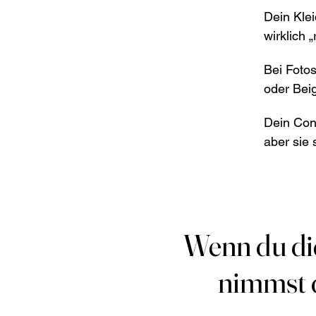
Dein Klei
wirklich 
Bei Foto
oder Bei
Dein Con
aber sie 
Wenn du dic
Wenn du dic
nimmst d
nimmst d