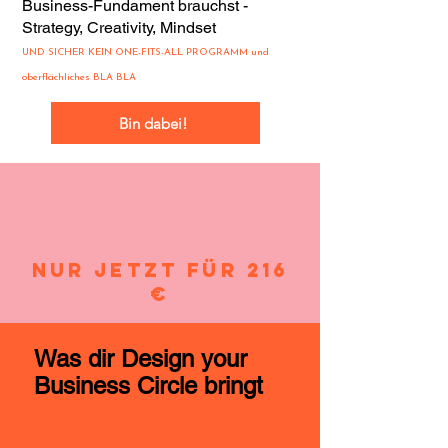
Business-Fundament brauch
st -
Strategy, Creativity, Mindset
UND S
ICHER KEIN ONE-FITS-ALL PROGRAMM und
oberflächliches BLA BLA
Bin dabei!
Nur jetzt für 216
€
Was dir Design your
Business Circle bringt