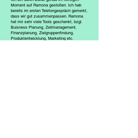
Moment auf Ramona gestoßen. Ich hab
bereits im ersten Telefongespräch gemerkt,
dass wir gut zusammenpassen. Ramona
hat mir sehr viele Tools geschenkt, bzgl.
Buisness Planung, Zeitmanagement,
Finanzplanung, Zielgruppenfindung,
Produktentwicklung, Marketing etc.
Ramona hat mich immer genau dort
abgeholt wo ich gerade gestanden bin,
auch wenn mich mal wieder der Zweifel
eingeholt hat. Für mich ist Ramona ein
ganzheitlicher Buisnesscoach und sie
macht ihre Arbeit sehr engagiert, feinfühlig
und empowernd. Ich würde mir in Zukunft
wieder ein Mentoring bei ihr buchen. Ich
denke, es ist gut immer wieder mal in den
Reflexionsmodus zu gehen und Ramona
hat dafür sehr viel Wissen und Expertise.
ich bin sehr dankbar, dass ich Ramona und
ihre Arbeit kennenlernen durfte und fühle
mich dadurch auch in meiner Arbeit sehr
inspiriert.