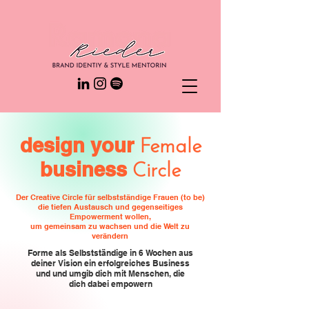
design your
Female
business
Circle
Der Creative Circle für selbstständige Frauen (to be)
die tiefen Austausch und gegenseitiges
Empowerment wollen,
um gemeinsam zu wachsen und die Welt zu
verändern
Forme als Selbstständige in 6 Wochen aus
deiner Vision ein erfolgreiches Business
und und umgib dich mit Menschen, die
dich dabei empowern